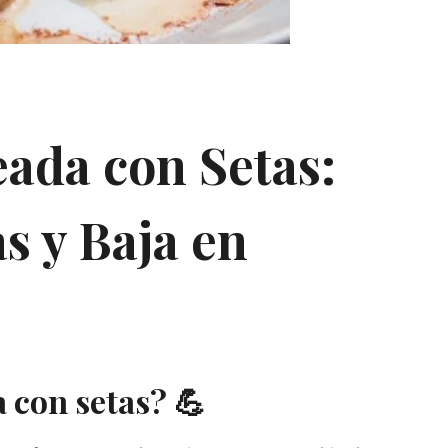
eada con Setas:
s y Baja en
a con setas? 💪