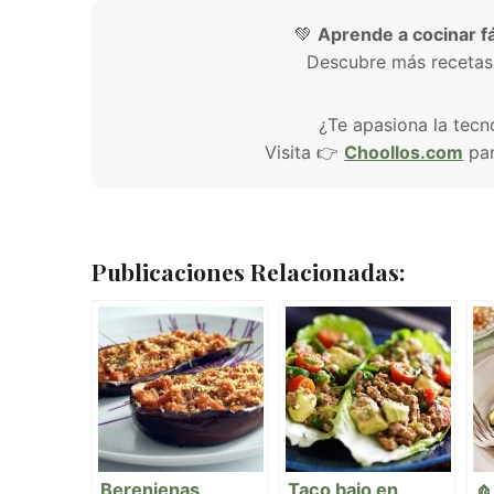
💚
Aprende a cocinar fá
Descubre más recetas
¿Te apasiona la tecn
Visita 👉
Choollos.com
par
Publicaciones Relacionadas:
Berenjenas
Taco bajo en
🧄