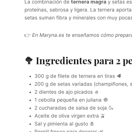
La combinación de
ternera magra
y setas es
proteínas, sabrosa y ligera. La ternera aport
setas suman fibra y minerales con muy pocas c
👉
En Maryna.es te enseñamos cómo preparar
🥦 Ingredientes para 2 p
300 g de filete de ternera en tiras 🥩
200 g de setas variadas (champiñones, sh
2 dientes de ajo picados 🧄
1 cebolla pequeña en juliana 🧅
2 cucharadas de salsa de soja 🍶
Aceite de oliva virgen extra 🫒
Sal y pimienta al gusto 🧂
Perejil fresco para decorar 🌿