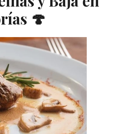
eínas y Baja en
rías 🍄