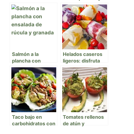
semillas, avena y
queso fresco
proteína vegetal
Salmón a la
Helados caseros
plancha con
ligeros: disfruta
ensalada de rúcula
sin culpa este
y granada 🥗💖
verano
Taco bajo en
Tomates rellenos
carbohidratos con
de atún y
carne magra y
aguacate: frescos