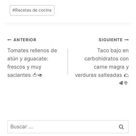
verduras
y muy saciantes 🍅
salteadas 🌮🥩🥦
🥑
#
Recetas de cocina
ANTERIOR
SIGUIENTE
Tomates rellenos de
Taco bajo en
atún y aguacate:
carbohidratos con
frescos y muy
carne magra y
saciantes 🍅🥑
verduras salteadas 🌮
🥩🥦