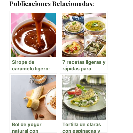
Publicaciones Relacionadas:
Sirope de
7 recetas ligeras y
caramelo ligero:
rápidas para
qué es, cómo se
cuidarte sin pasar
usa
hambre 🍽️🌿
Bol de yogur
Tortilla de claras
natural con
con espinacas y