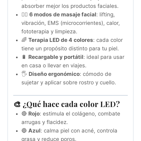
absorber mejor los productos faciales.
💆‍♀️
6 modos de masaje facial
: lifting,
vibración, EMS (microcorrientes), calor,
fototerapia y limpieza.
🌈
Terapia LED de 4 colores
: cada color
tiene un propósito distinto para tu piel.
🔋
Recargable y portátil
: ideal para usar
en casa o llevar en viajes.
🖐️
Diseño ergonómico
: cómodo de
sujetar y aplicar sobre rostro y cuello.
🎨 ¿Qué hace cada color LED?
🔴
Rojo
: estimula el colágeno, combate
arrugas y flacidez.
🔵
Azul
: calma piel con acné, controla
grasa y reduce poros.