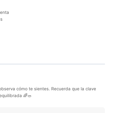
lenta
as
observa cómo te sientes. Recuerda que la clave
equilibrada 🌈🥗