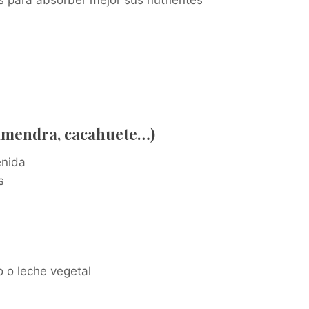
s para absorber mejor sus nutrientes
(almendra, cacahuete…)
enida
s
 o leche vegetal