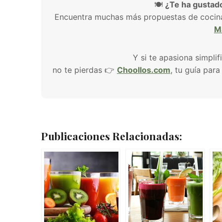
🍽️
¿Te ha gustado
Encuentra muchas más propuestas de cocina s
M
Y si te apasiona simplif
no te pierdas 👉
Choollos.com
, tu guía par
Publicaciones Relacionadas: