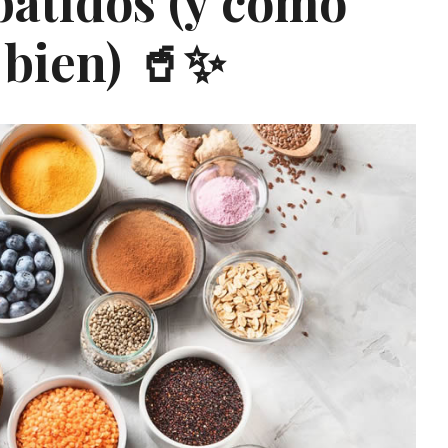
 batidos (y cómo
 bien) 🥤✨