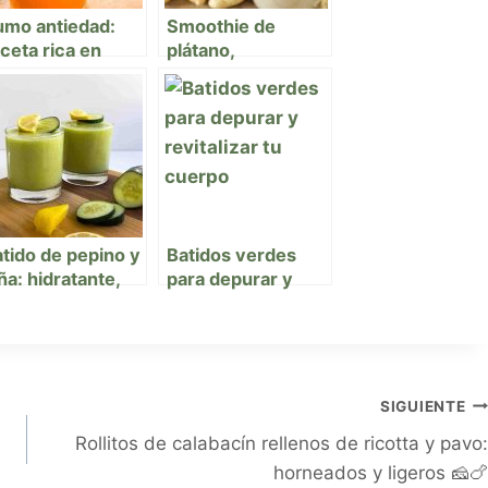
umo antiedad:
Smoothie de
ceta rica en
plátano,
etacarotenos
mantequilla de
ra cuidar tu piel
cacahuete y
sde dentro 🥕🍊
proteína vegetal 🍌
💪🥤
tido de pepino y
Batidos verdes
ña: hidratante,
para depurar y
gestivo y súper
revitalizar tu
gero 💧🍍
cuerpo
naturalmente 🌿🥤
SIGUIENTE
Rollitos de calabacín rellenos de ricotta y pavo:
horneados y ligeros 🧀🍗