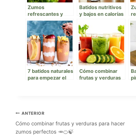
Zumos
Batidos nutritivos
Z
refrescantes y
y bajos en calorías
re
antioxidantes para
que cuidan tu piel
b
combatir el calor
y tu peso 🍓🌿
pa
con salud 🍉🌞🧃
de
7 batidos naturales
Cómo combinar
Ba
para empezar el
frutas y verduras
pi
día con energía y
para hacer zumos
di
buen humor 🌞💪
perfectos 🥕🍊🍃
li
ANTERIOR
Cómo combinar frutas y verduras para hacer
zumos perfectos 🥕🍊🍃